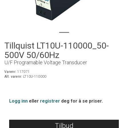
Tillquist LT10U-110000_50-
500V 50/60Hz
U/F Programable Voltage Transducer
Varenr:
117071
Alt. varenr:
LT10U-110000
Logg inn
eller
registrer
deg for å se priser.
Tilbud