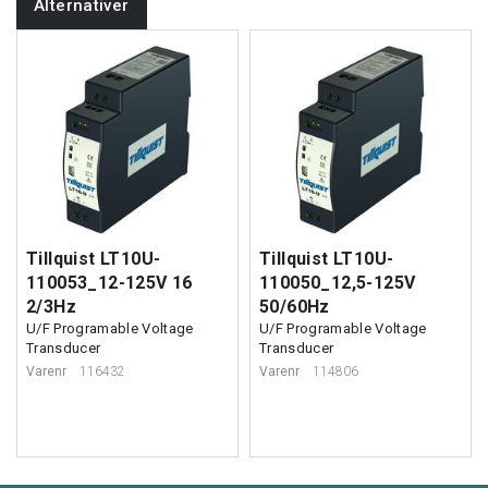
Alternativer
Tillquist LT10U-
Tillquist LT10U-
110053_12-125V 16
110050_12,5-125V
2/3Hz
50/60Hz
U/F Programable Voltage
U/F Programable Voltage
Transducer
Transducer
Varenr
116432
Varenr
114806