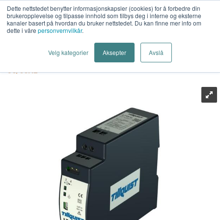
Dette nettstedet benytter informasjonskapsler (cookies) for å forbedre din
brukeropplevelse og tilpasse innhold som tilbys deg i interne og eksterne
kanaler basert på hvordan du bruker nettstedet. Du kan finne mer info om
dette i våre
personvernvilkår
.
Last Mile AS
>
Energiteknikk
>
Måleverdiomformer
>
Velg kategorier
Aksepter
Avslå
Spenning AC
>
Tillquist
>
Tillquist LT10U-110000_50-500V
50/60Hz