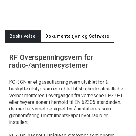
Beskrivelse
Dokumentasjon og Software
RF Overspenningsvern for
radio-/antennesystemer
KO-3GN er et gassutladningsvern utviklet for å
beskytte utstyr som er koblet til 50 ohm koaksialkabel.
Vernet monteres i overgangen fra vernesone LPZ 0-1
eller høyere soner i henhold til EN 62305 standarden,
dermed er vernet designet for å installeres som
gjennomføring i instrumentskapet hvor radio er
installert.
KO-3GN passer til trådløse systemer som operer