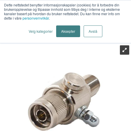
Dette nettstedet benytter informasjonskapsler (cookies) for å forbedre din
brukeropplevelse og tilpasse innhold som tilbys deg i interne og eksterne
kanaler basert på hvordan du bruker nettstedet. Du kan finne mer info om
dette i våre
personvernvilkår
.
Last Mile AS
>
Trådløst
>
Overspenningsvern
>
Coax
>
Velg kategorier
Aksepter
Avslå
Hakel
>
Hakel KO-3GN-FM - RF Coaxvern