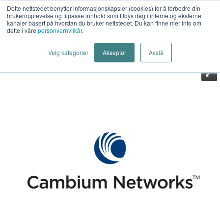
Dette nettstedet benytter informasjonskapsler (cookies) for å forbedre din
brukeropplevelse og tilpasse innhold som tilbys deg i interne og eksterne
kanaler basert på hvordan du bruker nettstedet. Du kan finne mer info om
dette i våre
personvernvilkår
.
Last Mile AS
>
Trådløst
>
Radio
>
Tilbehør
>
Cambium
Velg kategorier
Aksepter
Avslå